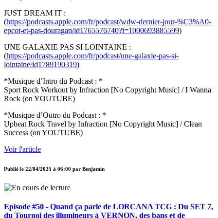
JUST DREAM IT :
(
https://podcasts.apple.com/fr/podcast/wdw-dernier-jour-%C3%A0-
epcot-et-pas-douragan/id1765576740?i=1000693885599
)
UNE GALAXIE PAS SI LOINTAINE :
(
https://podcasts.apple.com/fr/podcast/une-galaxie-pas-si-
lointaine/id1789190319
)
*Musique d’Intro du Podcast : *
Sport Rock Workout by Infraction [No Copyright Music] / I Wanna
Rock (on YOUTUBE)
*Musique d’Outro du Podcast : *
Upbeat Rock Travel by Infraction [No Copyright Music] / Clean
Success (on YOUTUBE)
Voir l'article
Publié le
22/04/2025 à 06:00
par
Benjamin
Episode #50 - Quand ça parle de LORCANA TCG : Du SET 7,
du Tournoi des illumineurs à VERNON, des bans et de