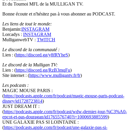
Et du Tournoi MFL de la MULLIGAN TV.
Bonne écoute et n'hésitez pas à vous abonner au PODCAST.
Les liens de tout le monde:
Benjamin:
INSTAGRAM
Lorcadys :
INSTAGRAM
MulliganwebTV :
TWITCH
Le discord de la communauté :
Lien : (
https://discord.gg/y8fRYheS
)
Le discord de la Mulligan TV:
Lien : (
https://discord.gg/RzB3mqFu
)
Site internet : (
https://www.mulligantv.fr/fr
)
Les podcasts :
MAGIC MOUSE PARIS :
(
https://podcasts.apple.com/fr/podcast/magic-mouse-paris-podcast-
disney/id1728723814
)
JUST DREAM IT :
(
https://podcasts.apple.com/fr/podcast/wdw-dernier-jour-%C3%A0-
epcot-et-pas-douragan/id1765576740?i=1000693885599
)
UNE GALAXIE PAS SI LOINTAINE :
(
https://podcasts.apple.com/fr/podcast/une-galaxie-pas-si-