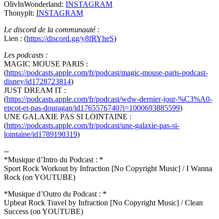
OlivInWonderland:
INSTAGRAM
Thonyplt:
INSTAGRAM
Le discord de la communauté :
Lien : (
https://discord.gg/y8fRYheS
)
Les podcasts :
MAGIC MOUSE PARIS :
(
https://podcasts.apple.com/fr/podcast/magic-mouse-paris-podcast-
disney/id1728723814
)
JUST DREAM IT :
(
https://podcasts.apple.com/fr/podcast/wdw-dernier-jour-%C3%A0-
epcot-et-pas-douragan/id1765576740?i=1000693885599
)
UNE GALAXIE PAS SI LOINTAINE :
(
https://podcasts.apple.com/fr/podcast/une-galaxie-pas-si-
lointaine/id1789190319
)
--
*Musique d’Intro du Podcast : *
Sport Rock Workout by Infraction [No Copyright Music] / I Wanna
Rock (on YOUTUBE)
*Musique d’Outro du Podcast : *
Upbeat Rock Travel by Infraction [No Copyright Music] / Clean
Success (on YOUTUBE)