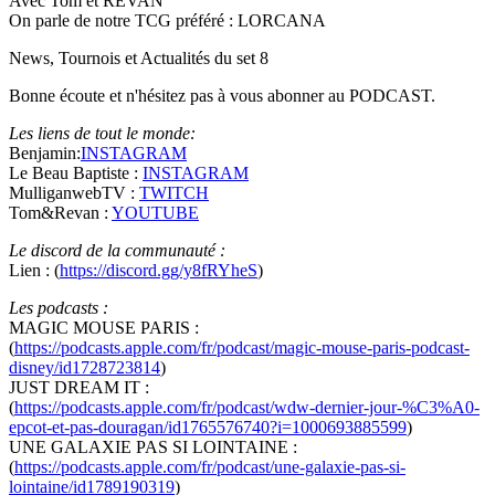
Avec Tom et REVAN
On parle de notre TCG préféré : LORCANA
News, Tournois et Actualités du set 8
Bonne écoute et n'hésitez pas à vous abonner au PODCAST.
Les liens de tout le monde:
Benjamin:
INSTAGRAM
Le Beau Baptiste :
INSTAGRAM
MulliganwebTV :
TWITCH
Tom&Revan :
YOUTUBE
Le discord de la communauté :
Lien : (
https://discord.gg/y8fRYheS
)
Les podcasts :
MAGIC MOUSE PARIS :
(
https://podcasts.apple.com/fr/podcast/magic-mouse-paris-podcast-
disney/id1728723814
)
JUST DREAM IT :
(
https://podcasts.apple.com/fr/podcast/wdw-dernier-jour-%C3%A0-
epcot-et-pas-douragan/id1765576740?i=1000693885599
)
UNE GALAXIE PAS SI LOINTAINE :
(
https://podcasts.apple.com/fr/podcast/une-galaxie-pas-si-
lointaine/id1789190319
)