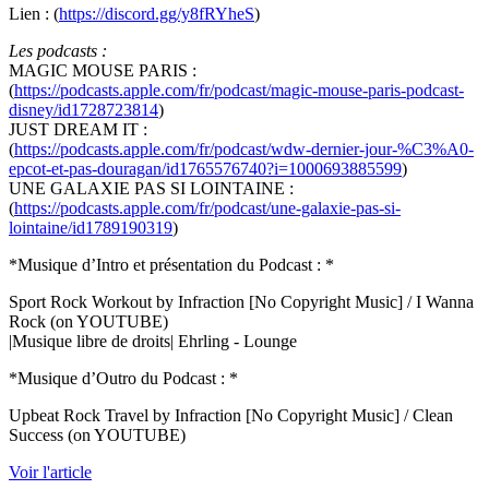
Lien : (
https://discord.gg/y8fRYheS
)
Les podcasts :
MAGIC MOUSE PARIS :
(
https://podcasts.apple.com/fr/podcast/magic-mouse-paris-podcast-
disney/id1728723814
)
JUST DREAM IT :
(
https://podcasts.apple.com/fr/podcast/wdw-dernier-jour-%C3%A0-
epcot-et-pas-douragan/id1765576740?i=1000693885599
)
UNE GALAXIE PAS SI LOINTAINE :
(
https://podcasts.apple.com/fr/podcast/une-galaxie-pas-si-
lointaine/id1789190319
)
*Musique d’Intro et présentation du Podcast : *
Sport Rock Workout by Infraction [No Copyright Music] / I Wanna
Rock (on YOUTUBE)
|Musique libre de droits| Ehrling - Lounge
*Musique d’Outro du Podcast : *
Upbeat Rock Travel by Infraction [No Copyright Music] / Clean
Success (on YOUTUBE)
Voir l'article