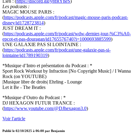
Lien : (
https://discord.gg/y8fRYheS
)
Les podcasts :
MAGIC MOUSE PARIS :
(
https://podcasts.apple.com/fr/podcast/magic-mouse-paris-podcast-
disney/id1728723814
)
JUST DREAM IT :
(
https://podcasts.apple.com/fr/podcast/wdw-dernier-jour-%C3%A0-
epcot-et-pas-douragan/id1765576740?i=1000693885599
)
UNE GALAXIE PAS SI LOINTAINE :
(
https://podcasts.apple.com/fr/podcast/une-galaxie-pas-si-
lointaine/id1789190319
)
*Musique d’Intro et présentation du Podcast : *
Sport Rock Workout by Infraction [No Copyright Music] / I Wanna
Rock (on YOUTUBE)
|Musique libre de droits| Ehrling - Lounge
Let it Be - The Beatles
*Musique d’Outro du Podcast : *
DJ HEXAGON FUTUR TRANCE :
(
https://www.youtube.com/@DJhexagon3.0
)
Voir l'article
Publié le
02/10/2025 à 06:00
par
Benjamin