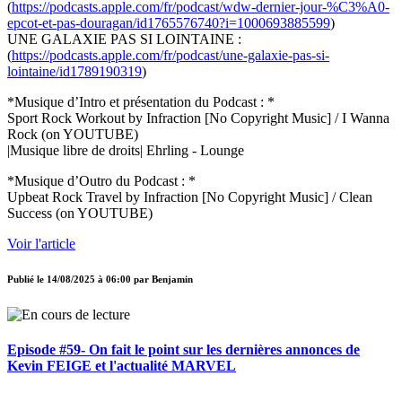
(
https://podcasts.apple.com/fr/podcast/wdw-dernier-jour-%C3%A0-
epcot-et-pas-douragan/id1765576740?i=1000693885599
)
UNE GALAXIE PAS SI LOINTAINE :
(
https://podcasts.apple.com/fr/podcast/une-galaxie-pas-si-
lointaine/id1789190319
)
*Musique d’Intro et présentation du Podcast : *
Sport Rock Workout by Infraction [No Copyright Music] / I Wanna
Rock (on YOUTUBE)
|Musique libre de droits| Ehrling - Lounge
*Musique d’Outro du Podcast : *
Upbeat Rock Travel by Infraction [No Copyright Music] / Clean
Success (on YOUTUBE)
Voir l'article
Publié le
14/08/2025 à 06:00
par
Benjamin
Episode #59- On fait le point sur les dernières annonces de
Kevin FEIGE et l'actualité MARVEL