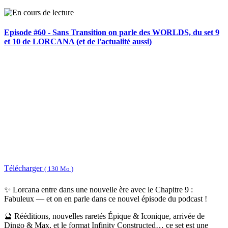
Episode #60 - Sans Transition on parle des WORLDS, du set 9
et 10 de LORCANA (et de l'actualité aussi)
Télécharger
( 130 Mo )
✨ Lorcana entre dans une nouvelle ère avec le Chapitre 9 :
Fabuleux — et on en parle dans ce nouvel épisode du podcast !
🔮 Rééditions, nouvelles raretés Épique & Iconique, arrivée de
Dingo & Max, et le format Infinity Constructed… ce set est une