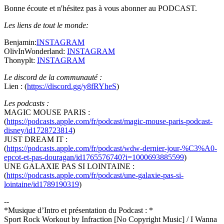
Bonne écoute et n'hésitez pas à vous abonner au PODCAST.
Les liens de tout le monde:
Benjamin:
INSTAGRAM
OlivInWonderland:
INSTAGRAM
Thonyplt:
INSTAGRAM
Le discord de la communauté :
Lien : (
https://discord.gg/y8fRYheS
)
Les podcasts :
MAGIC MOUSE PARIS :
(
https://podcasts.apple.com/fr/podcast/magic-mouse-paris-podcast-
disney/id1728723814
)
JUST DREAM IT :
(
https://podcasts.apple.com/fr/podcast/wdw-dernier-jour-%C3%A0-
epcot-et-pas-douragan/id1765576740?i=1000693885599
)
UNE GALAXIE PAS SI LOINTAINE :
(
https://podcasts.apple.com/fr/podcast/une-galaxie-pas-si-
lointaine/id1789190319
)
--
*Musique d’Intro et présentation du Podcast : *
Sport Rock Workout by Infraction [No Copyright Music] / I Wanna