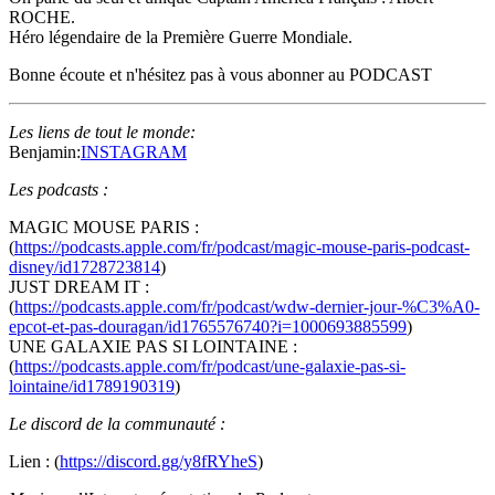
ROCHE.
Héro légendaire de la Première Guerre Mondiale.
Bonne écoute et n'hésitez pas à vous abonner au PODCAST
Les liens de tout le monde:
Benjamin:
INSTAGRAM
Les podcasts :
MAGIC MOUSE PARIS :
(
https://podcasts.apple.com/fr/podcast/magic-mouse-paris-podcast-
disney/id1728723814
)
JUST DREAM IT :
(
https://podcasts.apple.com/fr/podcast/wdw-dernier-jour-%C3%A0-
epcot-et-pas-douragan/id1765576740?i=1000693885599
)
UNE GALAXIE PAS SI LOINTAINE :
(
https://podcasts.apple.com/fr/podcast/une-galaxie-pas-si-
lointaine/id1789190319
)
Le discord de la communauté :
Lien : (
https://discord.gg/y8fRYheS
)