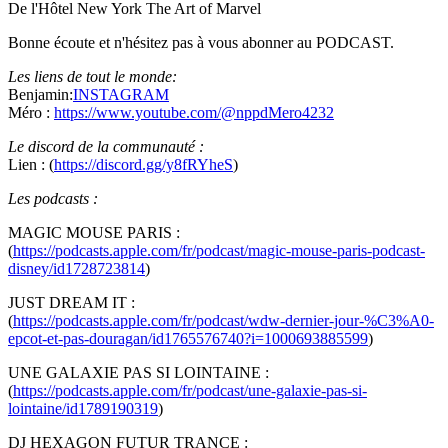
De l'Hôtel New York The Art of Marvel
Bonne écoute et n'hésitez pas à vous abonner au PODCAST.
Les liens de tout le monde:
Benjamin:
INSTAGRAM
Méro :
https://www.youtube.com/@nppdMero4232
Le discord de la communauté :
Lien : (
https://discord.gg/y8fRYheS
)
Les podcasts :
MAGIC MOUSE PARIS :
(
https://podcasts.apple.com/fr/podcast/magic-mouse-paris-podcast-
disney/id1728723814
)
JUST DREAM IT :
(
https://podcasts.apple.com/fr/podcast/wdw-dernier-jour-%C3%A0-
epcot-et-pas-douragan/id1765576740?i=1000693885599
)
UNE GALAXIE PAS SI LOINTAINE :
(
https://podcasts.apple.com/fr/podcast/une-galaxie-pas-si-
lointaine/id1789190319
)
DJ HEXAGON FUTUR TRANCE :