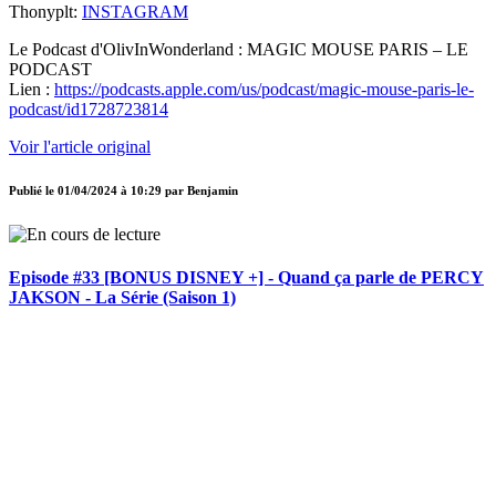
Thonyplt:
INSTAGRAM
Le Podcast d'OlivInWonderland : MAGIC MOUSE PARIS – LE
PODCAST
Lien :
https://podcasts.apple.com/us/podcast/magic-mouse-paris-le-
podcast/id1728723814
Voir l'article original
Publié le
01/04/2024 à 10:29
par
Benjamin
Episode #33 [BONUS DISNEY +] - Quand ça parle de PERCY
JAKSON - La Série (Saison 1)