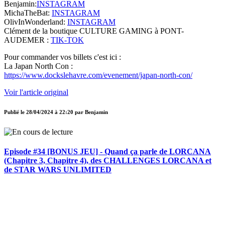
Benjamin:
INSTAGRAM
MichaTheBat:
INSTAGRAM
OlivInWonderland:
INSTAGRAM
Clément de la boutique CULTURE GAMING à PONT-
AUDEMER :
TIK-TOK
Pour commander vos billets c'est ici :
La Japan North Con :
https://www.dockslehavre.com/evenement/japan-north-con/
Voir l'article original
Publié le
28/04/2024 à 22:20
par
Benjamin
Episode #34 [BONUS JEU] - Quand ça parle de LORCANA
(Chapitre 3, Chapitre 4), des CHALLENGES LORCANA et
de STAR WARS UNLIMITED