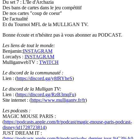
Du set 7 : L'île d'Archazia
Des bans de cartes dans le jeu compétitif
De nos cartes "coup de coeur"
De l'actualité
Et du Tournoi MFL de la MULLIGAN TV.
Bonne écoute et n'hésitez pas à vous abonner au PODCAST.
Les liens de tout le monde:
Benjamin:
INSTAGRAM
Lorcadys :
INSTAGRAM
MulliganwebTV :
TWITCH
Le discord de la communauté :
Lien : (
https://discord.gg/y8fRYheS
)
Le discord de la Mulligan TV:
Lien : (
https://discord.gg/RzB3mqFu
)
Site internet : (
https://www.mulligantv.fr/fr
)
Les podcasts :
MAGIC MOUSE PARIS :
(
https://podcasts.apple.com/fr/podcast/magic-mouse-paris-podcast-
disney/id1728723814
)
JUST DREAM IT :
(
https://podcasts.apple.com/fr/podcast/wdw-dernier-jour-%C3%A0-