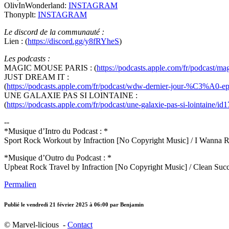
OlivInWonderland:
INSTAGRAM
Thonyplt:
INSTAGRAM
Le discord de la communauté :
Lien : (
https://discord.gg/y8fRYheS
)
Les podcasts :
MAGIC MOUSE PARIS : (
https://podcasts.apple.com/fr/podcast/m
JUST DREAM IT :
(
https://podcasts.apple.com/fr/podcast/wdw-dernier-jour-%C3%A0-
UNE GALAXIE PAS SI LOINTAINE :
(
https://podcasts.apple.com/fr/podcast/une-galaxie-pas-si-lointaine/i
--
*Musique d’Intro du Podcast : *
Sport Rock Workout by Infraction [No Copyright Music] / I Wan
*Musique d’Outro du Podcast : *
Upbeat Rock Travel by Infraction [No Copyright Music] / Clean 
Permalien
Publié le
vendredi 21 février 2025 à 06:00
par Benjamin
© Marvel-licious -
Contact