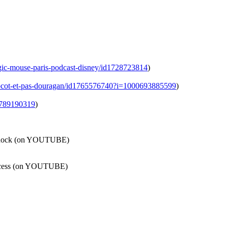
agic-mouse-paris-podcast-disney/id1728723814
)
epcot-et-pas-douragan/id1765576740?i=1000693885599
)
d1789190319
)
na Rock (on YOUTUBE)
Success (on YOUTUBE)